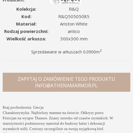
Producent:
Kolekcja:
R&Q
Kod:
R&Q50505085
Materiał:
Ariston White
Rodzaj powierzchni:
antico
Wielkość arkusza:
300x300 mm
2
Sprzedawane w arkuszach 0.0900m
ZAPYTAJ O ZAMÓWIENIE TEGO PRODUKTU
INFO@ATHENAMARMOR.PL
Kraj pochodzenia: Grecja
Charakterystyka: Najbielszy marmur na świecie. Odkryty przez
Fenicjan na wyspie Thassos. Znany szeroko od czasów rzymskich. W
starożytności podstawowy materiał do budowy łaźni i dekoracji
rzymskich willi. Ceniony szczególnie za swoją wyjątkową biel.