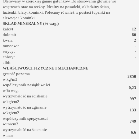
Oferowany w szerokiej gamie gatunków. Do stosowania głównie we
wnętrzach oraz na rzeźby. Idealny na posadzki, okładziny ścian,
łazienki, blaty, kominki. Polecany również w postaci łupanki na
elewacje i kominki.
SKŁAD MINERALNY (% wag.)
kalcyt
12
dolomit
86
kwarc
2
muscowit
-
serycyt
-
chloryt
-
albit
-
WŁAŚCIWOŚCI FIZYCZNE I MECHANICZNE
gęstość pozorna
2850
w kg/m3
współczynnik nasiąkliwości
0,23
w % wag.
wytrzymałość na ściskanie
997
w kg/cm2
wytrzymałość na zginanie
133
w kg/cm2
współczynnik sprężystości
749
w tn/cm2
wytrzymałość na ścieranie
6,6
w mm