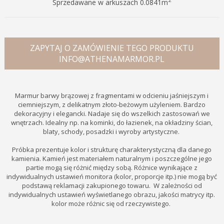
Sprzedawane w arkuszach 0.0841m
ZAPYTAJ O ZAMÓWIENIE TEGO PRODUKTU
INFO@ATHENAMARMOR.PL
Marmur barwy brązowej z fragmentami w odcieniu jaśniejszym i
ciemniejszym, z delikatnym złoto-beżowym użyleniem. Bardzo
dekoracyjny i elegancki. Nadaje się do wszelkich zastosowań we
wnętrzach. Idealny np. na kominki, do łazienek, na okładziny ścian,
blaty, schody, posadzki i wyroby artystyczne.
Próbka prezentuje kolor i strukturę charakterystyczną dla danego
kamienia. Kamień jest materiałem naturalnym i poszczególne jego
partie mogą się różnić między sobą. Różnice wynikające z
indywidualnych ustawień monitora (kolor, proporcje itp.) nie mogą być
podstawą reklamacji zakupionego towaru. W zależności od
indywidualnych ustawień wyświetlanego obrazu, jakości matrycy itp.
kolor może różnic się od rzeczywistego.