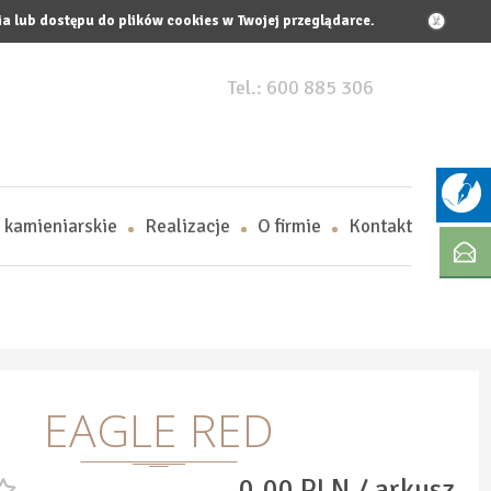
a lub dostępu do plików cookies w Twojej przeglądarce.
X
Tel.:
600 885 306
 kamieniarskie
Realizacje
O firmie
Kontakt
EAGLE RED
0,00 PLN / arkusz